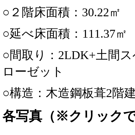
○２階床面積：30.22㎡ 
○延べ床面積：111.37㎡ 
○間取り：2LDK+土間
ローゼット
○構造：木造鋼板葺2階
各写真（※クリック